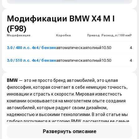
Модификации BMW X4 M I
(F98)
Модификация
Коробка
Привод
Расход, л / 100 км
Разго
Комплектация
3.0 / 480 л.с. 4x4 / бензин
автоматическая
полный
10.50
4.2 
Коробка
Привод
автоматическая
полный
3.0 / 510 л.с. 4x4 / бензин
автоматическая
полный
10.50
4.1 
Расход, л / 100 км
Разгон до 100
10.50
4.2 сек
BMW
— это не просто бренд автомобилей, это целая
философия, которая сочетает в себе немецкую точность,
Комплектация
инновации и страсть к скорости. Мировая известность
компании основывается на многолетнем опыте создания
Коробка
Привод
автоматическая
полный
автомобилей, которые радуют своим дизайном,
надежностью и высокими технологиями. В этой статье мы
Расход, л / 100 км
Разгон до 100
10.50
4.1 сек
глубоко погрузимся в историю BMW, рассмотрим ее самые
значимые достижения, а также поговорим о будущих
Развернуть описание
перспективах компании.