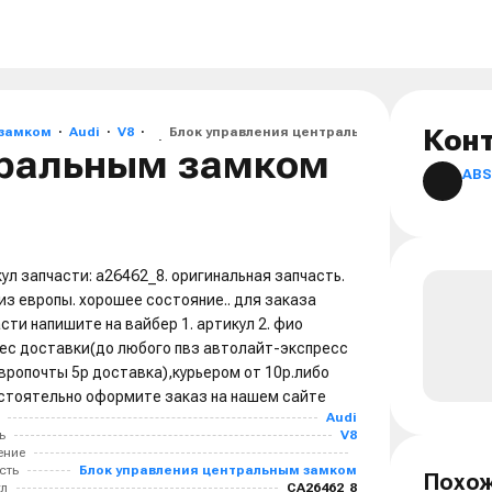
 замком
Audi
V8
Блок управления центральным замком Audi V8
Кон
тральным замком
ABS
ул запчасти: a26462_8. оригинальная запчасть.
из европы. хорошее состояние.. для заказа
сти напишите на вайбер 1. артикул 2. фио
ес доставки(до любого пвз автолайт-экспресс
вропочты 5р доставка),курьером от 10р.либо
стоятельно оформите заказ на нашем сайте
Audi
ь
V8
ение
сть
Блок управления центральным замком
Похож
ул
CA26462_8