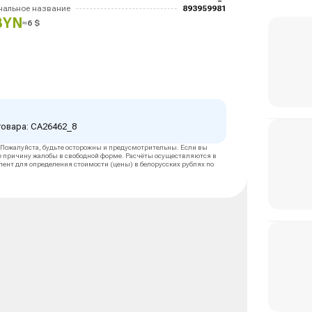
нальное название
893959981
BYN
≈
6
$
 товара: CA26462_8
 Пожалуйста, будьте осторожны и предусмотрительны. Если вы
е причину жалобы в свободной форме. Расчёты осуществляются в
алент для определения стоимости (цены) в белорусских рублях по