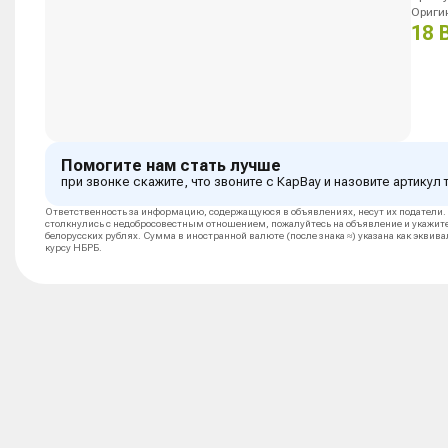
Ориги
18 
Помогите нам стать лучше
при звонке скажите, что звоните с КарВау и назовите артикул
Ответственность за информацию, содержащуюся в объявлениях, несут их податели.
столкнулись с недобросовестным отношением, пожалуйтесь на объявление и укажит
белорусских рублях. Сумма в иностранной валюте (после знака ≈) указана как эквив
курсу НБРБ.