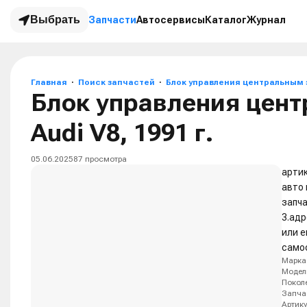
Выбрать
Запчасти
Автосервисы
Каталог
Журнал
Главная
Поиск запчастей
Блок управления центральным
Блок управления цен
Audi V8, 1991 г.
05.06.2025
87
просмотра
артик
авто 
запча
3.адр
или е
само
Марка
Модел
Покол
Запча
Артик