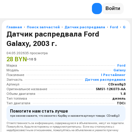
Войти
Главная
Поиск запчастей
Датчик распредвала
Ford
Gala
Датчик распредвала Ford
Galaxy, 2003 г.
04.05.2026
35
просмотра
28 BYN
≈
10
$
Марка
Ford
Модель
Galaxy
Поколение
I Рестайлинг
Запчасть
Датчик распредвала
Артикул
CDras8g3
Оригинальное название
5M51-12K073-AA
Объем двигателя
1.8
Тип топлива
дизель
Тип двигателя
TDCi
Помогите нам стать лучше
при звонке скажите, что звоните с КарВау и назовите артикул товара: CDras8g3
Ответственность за информацию, содержащуюся в объявлениях, несут их податели.
Пожалуйста, будьте осторожны и предусмотрительны. Если вы столкнулись с
недобросовестным отношением, пожалуйтесь на объявление и укажите причину