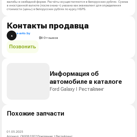
жалобы в свободной форме. Расчёты осуществляются в белорусских рублях. Сумма
в иностранной валюте (после знака ≈) указана как эквивалент для определения
стоимости (цены) в белорусских рублях по курсу НБРБ.
Контакты продавца
x-avto.by
x
0
0 Отзывов
Позвонить
Информация об
автомобиле в каталоге
Ford Galaxy I Рестайлинг
Похожие запчасти
01.05.2025
Артикул
:
C60083307
Поколение
:
I Рестайлинг