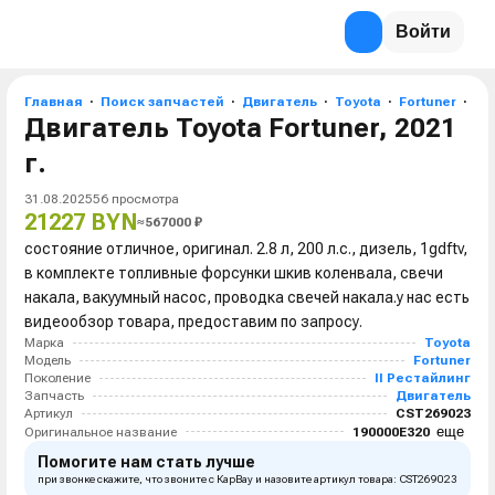
Войти
Главная
Поиск запчастей
Двигатель
Toyota
Fortuner
II
Двигатель Toyota Fortuner, 2021
г.
31.08.2025
56
просмотра
21227 BYN
≈
567000
₽
состояние отличное, оригинал. 2.8 л, 200 л.с., дизель, 1gdftv,
в комплекте топливные форсунки шкив коленвала, свечи
накала, вакуумный насос, проводка свечей накала.у нас есть
видеообзор товара, предоставим по запросу.
Марка
Toyota
Модель
Fortuner
Поколение
II Рестайлинг
Запчасть
Двигатель
Артикул
CST269023
еще
Оригинальное название
190000E320
Помогите нам стать лучше
при звонке скажите, что звоните с КарВау и назовите артикул товара: CST269023