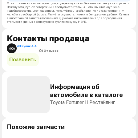
Ответственность за информацию, содержащуюся в объявлениях, несут их податели.
Пожалуйста, будьте осторожны и предусмотрительны. Если вы столкнулись с
недобросовестным отношением, пожалуйтесь на объявление и укажите причину
жалобы в свободной форме. Расчёты осуществляются в белорусских рублях. Сумма
в иностранной валюте (после знака ≈) указана как эквивалент для определения
стоимости (цены) в белорусских рублях по курсу НБРБ.
Контакты продавца
ИП Кулик А.А.
И
К
А
0
0 Отзывов
Позвонить
Информация об
автомобиле в каталоге
Toyota Fortuner II Рестайлинг
Похожие запчасти