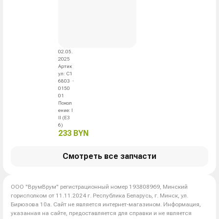
02.05.
2025
Артик
ул
:
C1
6803
0150
01
Покол
ение
:
I
II (E3
6)
233 BYN
Смотреть все запчасти
ООО "ВрумВрум" регистрационный номер 193808969, Минский
горисполком от 11.11.2024 г. Республика Беларусь, г. Минск, ул.
Бирюзова 10а. Сайт не является интернет-магазином. Информация,
указанная на сайте, предоставляется для справки и не является