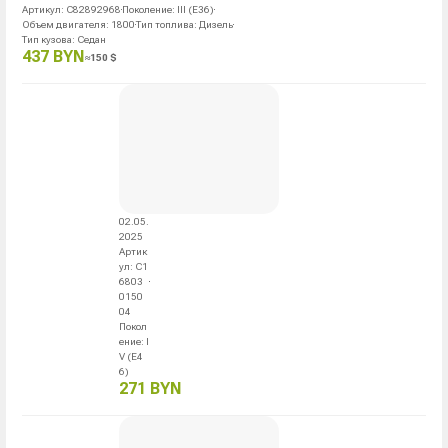
Артикул
:
C82892968
Поколение
:
III (E36)
Объем двигателя
:
1800
Тип топлива
:
Дизель
Тип кузова
:
Седан
437 BYN
≈
150
$
02.05.
2025
Артик
ул
:
C1
6803
0150
04
Покол
ение
:
I
V (E4
6)
271 BYN