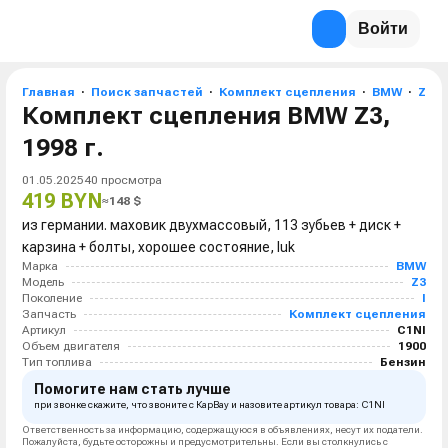
Войти
Главная
Поиск запчастей
Комплект сцепления
BMW
Z3
Комплект сцепления BMW Z3,
1998 г.
01.05.2025
40
просмотра
419 BYN
≈
148
$
из германии. маховик двухмассовый, 113 зубьев + диск +
карзина + болты, хорошее состояние, luk
Марка
BMW
Модель
Z3
Поколение
I
Запчасть
Комплект сцепления
Артикул
C1NI
Объем двигателя
1900
Тип топлива
Бензин
Помогите нам стать лучше
при звонке скажите, что звоните с КарВау и назовите артикул товара: C1NI
Ответственность за информацию, содержащуюся в объявлениях, несут их податели.
Пожалуйста, будьте осторожны и предусмотрительны. Если вы столкнулись с