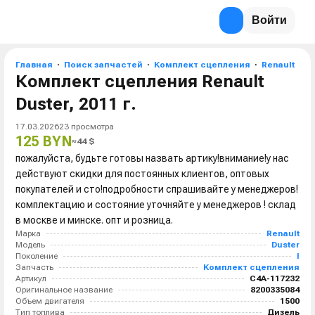
Войти
Главная
Поиск запчастей
Комплект сцепления
Renault
D
Комплект сцепления Renault
Duster, 2011 г.
17.03.2026
23
просмотра
125 BYN
≈
44
$
пожалуйста, будьте готовы назвать артику!внимание!у нас
действуют скидки для постоянных клиентов, оптовых
покупателей и сто!подробности спрашивайте у менеджеров!
комплектацию и состояние уточняйте у менеджеров ! склад
в москве и минске. опт и розница.
Марка
Renault
Модель
Duster
Поколение
I
Запчасть
Комплект сцепления
Артикул
C4A-117232
Оригинальное название
8200335084
Объем двигателя
1500
Тип топлива
Дизель