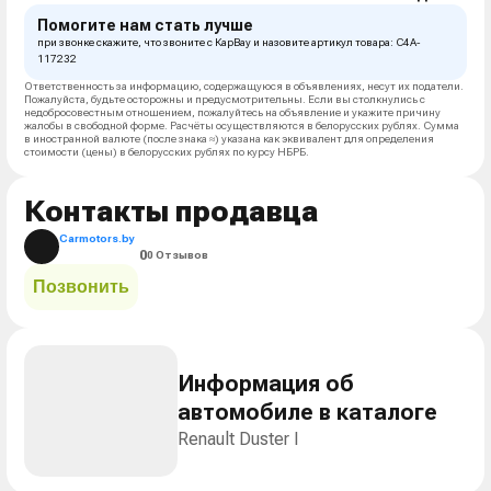
Помогите нам стать лучше
при звонке скажите, что звоните с КарВау и назовите артикул товара: C4A-
117232
Ответственность за информацию, содержащуюся в объявлениях, несут их податели.
Пожалуйста, будьте осторожны и предусмотрительны. Если вы столкнулись с
недобросовестным отношением, пожалуйтесь на объявление и укажите причину
жалобы в свободной форме. Расчёты осуществляются в белорусских рублях. Сумма
в иностранной валюте (после знака ≈) указана как эквивалент для определения
стоимости (цены) в белорусских рублях по курсу НБРБ.
Контакты продавца
Carmotors.by
0
0 Отзывов
Позвонить
Информация об
автомобиле в каталоге
Renault Duster I