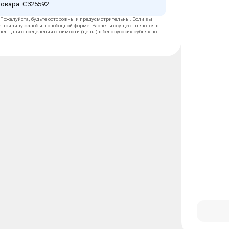
товара: C325592
 Пожалуйста, будьте осторожны и предусмотрительны. Если вы
е причину жалобы в свободной форме. Расчёты осуществляются в
алент для определения стоимости (цены) в белорусских рублях по