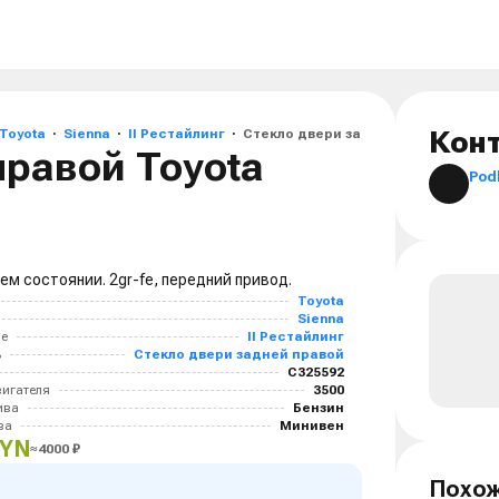
Toyota
Sienna
II Рестайлинг
Стекло двери задней правой Toyota 
Кон
правой Toyota
Pod
ем состоянии. 2gr-fe, передний привод.
Toyota
Sienna
ие
II Рестайлинг
ь
Стекло двери задней правой
C325592
игателя
3500
ива
Бензин
ва
Минивен
BYN
≈
4000
₽
Похож