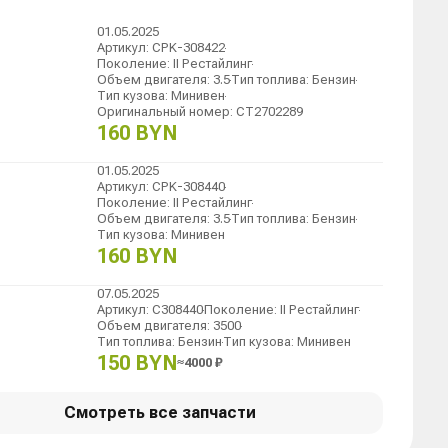
01.05.2025
Артикул
:
CPK-308422
Поколение
:
II Рестайлинг
Объем двигателя
:
3.5
Тип топлива
:
Бензин
Тип кузова
:
Минивен
Оригинальный номер
:
CT2702289
160 BYN
01.05.2025
Артикул
:
CPK-308440
Поколение
:
II Рестайлинг
Объем двигателя
:
3.5
Тип топлива
:
Бензин
Тип кузова
:
Минивен
160 BYN
07.05.2025
Артикул
:
C308440
Поколение
:
II Рестайлинг
Объем двигателя
:
3500
Тип топлива
:
Бензин
Тип кузова
:
Минивен
150 BYN
≈
4000
₽
Смотреть все запчасти