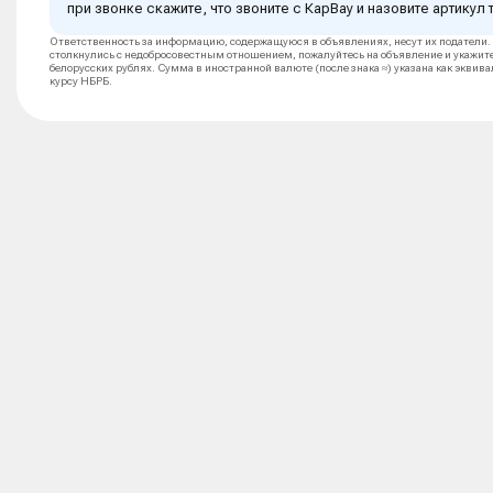
при звонке скажите, что звоните с КарВау и назовите артикул 
Ответственность за информацию, содержащуюся в объявлениях, несут их податели.
столкнулись с недобросовестным отношением, пожалуйтесь на объявление и укажит
белорусских рублях. Сумма в иностранной валюте (после знака ≈) указана как эквив
курсу НБРБ.